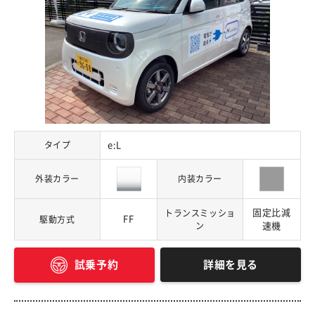
タイプ
e:L
外装カラー
内装カラー
固定比減
トランスミッショ
FF
駆動方式
ン
速機
詳細を見る
試乗予約