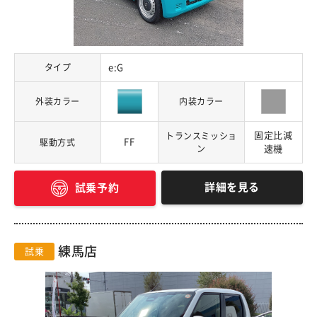
タイプ
e:G
外装カラー
内装カラー
固定比減
トランスミッショ
FF
駆動方式
ン
速機
詳細を見る
試乗予約
練馬店
試乗