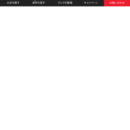
お店を探す
採用情報
新車を探す
会社概要
クルマの整備
環境への取り組み
キャンペーン
プライバシーポリシー
各種リンク
サイト利用規約
お問い合わせ
Honda Cars 鈴鹿
古物商許可証番号：三重県公安委員会 第５５１２１０１３６２００