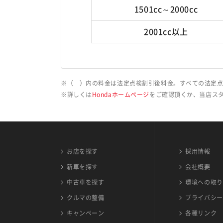
1501cc～2000cc
2001cc以上
（ ）内の料金は法定点検割引後料金。すべての法定点
詳しくは
Hondaホームページ
をご確認頂くか、当店ス
お店を探す
採用情報
新車を探す
会社概要
中古車を探す
環境への取り
クルマの整備
プライバシー
キャンペーン
各種リンク