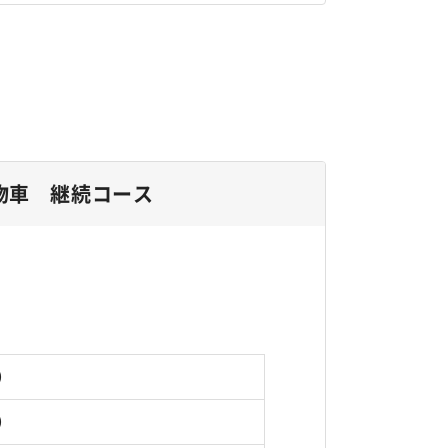
物車 継続コース
円）
円）