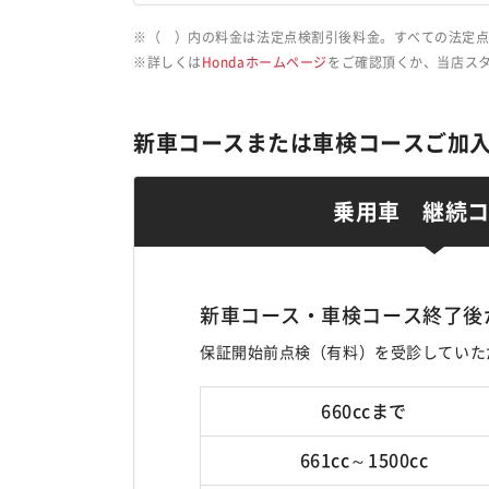
（ ）内の料金は法定点検割引後料金。すべての法定点
詳しくは
Hondaホームページ
をご確認頂くか、当店ス
新車コースまたは車検コースご加
乗用車 継続
新車コース・車検コース終了後
保証開始前点検（有料）を受診していた
660ccまで
661cc～1500cc