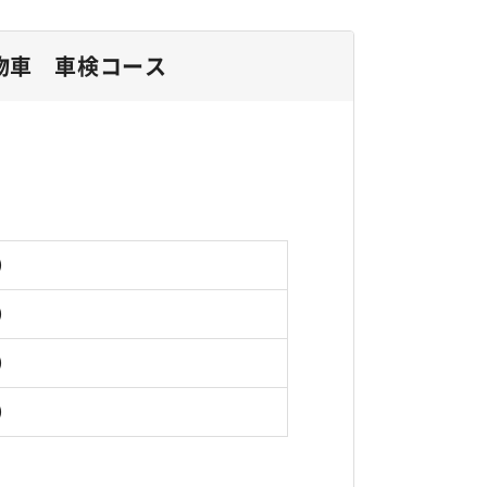
物車 車検コース
円）
円）
円）
円）