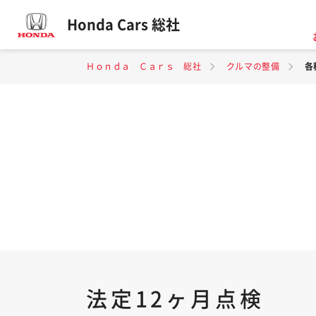
Honda Cars 総社
Ｈｏｎｄａ Ｃａｒｓ 総社
クルマの整備
各
法定12ヶ月点検