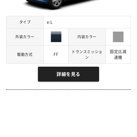
タイプ
e:L
外装カラー
内装カラー
固定比減
トランスミッショ
FF
駆動方式
ン
速機
詳細を見る