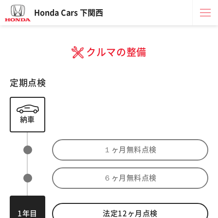
Honda Cars 下関西
クルマの整備
定期点検
納車
１ヶ月無料点検
６ヶ月無料点検
1年目
法定
12
ヶ月点検