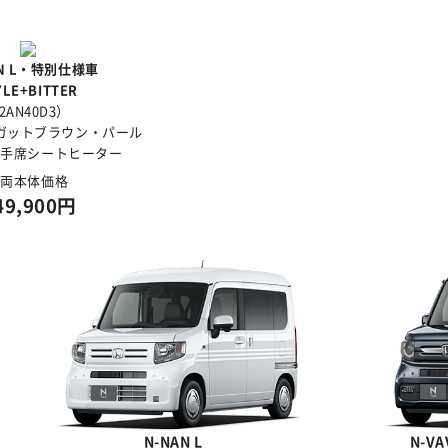
GN L・特別仕様車
YLE+BITTER
2AN40D3）
ガットブラウン・パール
助手席シートヒーター
車両本体価格
49,900円
N-NAN L
N-V