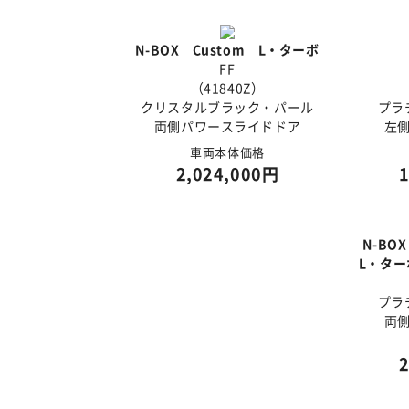
N-BOX Custom L・ターボ
FF
（41840Z）
クリスタルブラック・パール
プラ
両側パワースライドドア
左
車両本体価格
2,024,000円
N-BO
L・ターボ
プラ
両