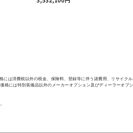
3,532,100円
体価格には消費税以外の税金、保険料、登録等に伴う諸費用、リサイク
体価格には特別装備品以外のメーカーオプション及びディーラーオプ
。
い。