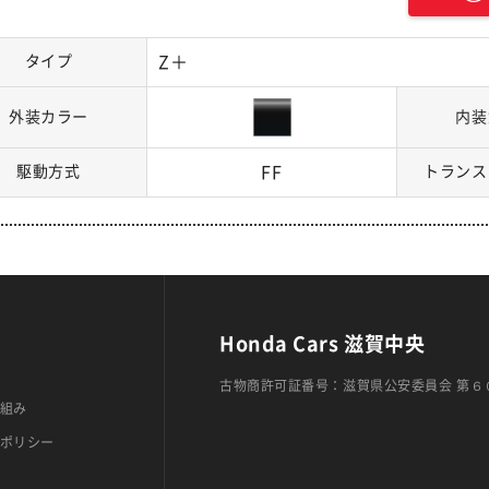
タイプ
Z＋
外装カラー
内装
駆動方式
FF
トランス
Honda Cars 滋賀中央
古物商許可証番号：滋賀県公安委員会 第６
組み
ポリシー