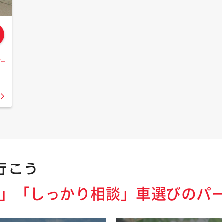
日
ダー
」「しっかり相談」
車選びのパ