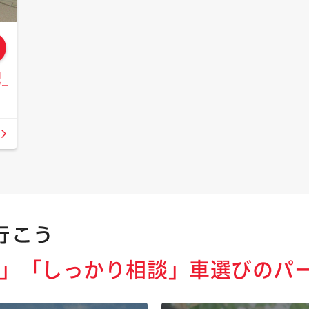
日
ダー
」「しっかり相談」
車選びのパ