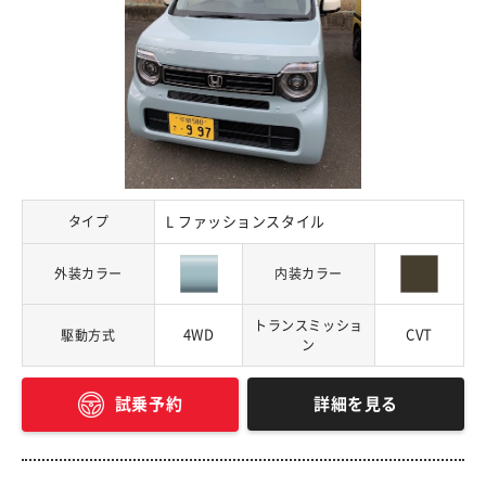
タイプ
L ファッションスタイル
外装カラー
内装カラー
トランスミッショ
4WD
CVT
駆動方式
ン
詳細を見る
試乗予約