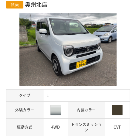
奥州北店
試乗
タイプ
L
外装カラー
内装カラー
トランスミッショ
4WD
CVT
駆動方式
ン