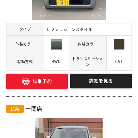
タイプ
L ファッションスタイル
外装カラー
内装カラー
トランスミッショ
4WD
CVT
駆動方式
ン
詳細を見る
試乗予約
一関店
試乗