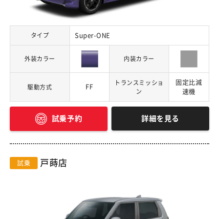
タイプ
Super-ONE
外装カラー
内装カラー
固定比減
トランスミッショ
FF
駆動方式
ン
速機
詳細を見る
試乗予約
戸蒔店
試乗