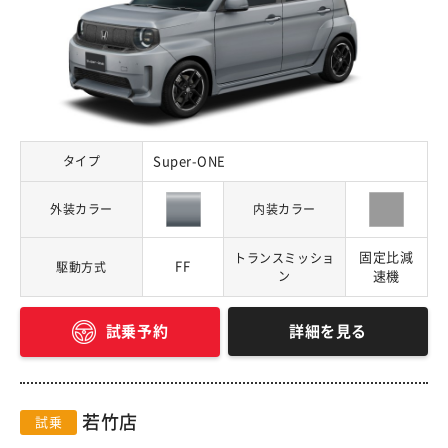
タイプ
Super-ONE
外装カラー
内装カラー
固定比減
トランスミッショ
FF
駆動方式
ン
速機
詳細を見る
試乗予約
若竹店
試乗