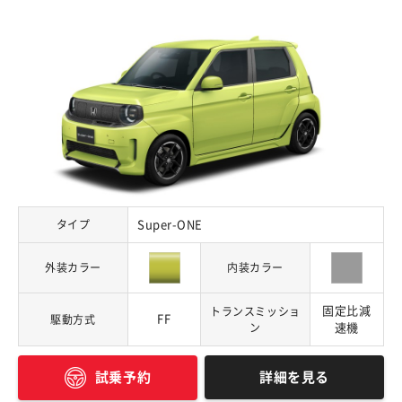
タイプ
Super-ONE
外装カラー
内装カラー
固定比減
トランスミッショ
FF
駆動方式
ン
速機
詳細を見る
試乗予約