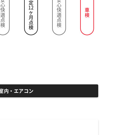
法定
安心快適点検
安心快適点検
12
車検
ヶ月点検
室内・エアコン