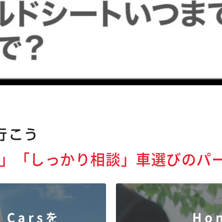
」「しっかり相談」
車選びのパ
 Carsを
Ho