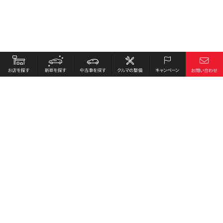
楽まるのメリットをご紹介します！
毎月定額のお支払いで、Hondaにおまかせできる、新しいク
ルマの乗り方！