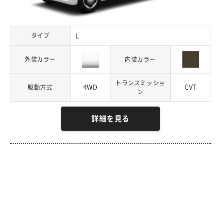
タイプ
L
外装カラー
内装カラー
トランスミッショ
4WD
CVT
駆動方式
ン
詳細を見る