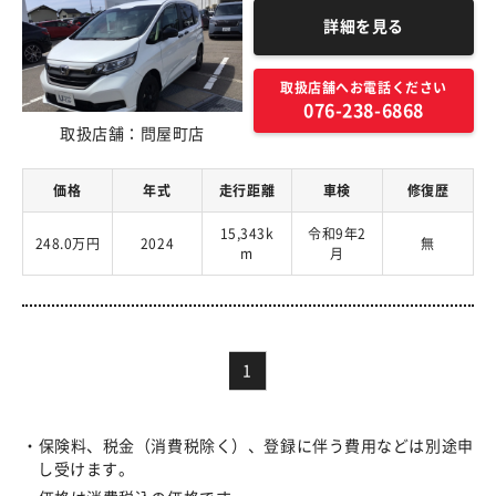
詳細を見る
取扱店舗へお電話ください
076-238-6868
取扱店舗：問屋町店
価格
年式
走行距離
車検
修復歴
15,343k
令和9年2
248.0万円
2024
無
m
月
1
保険料、税金（消費税除く）、登録に伴う費用などは別途申
し受けます。