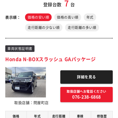
7
登録台数
台
表示順：
価格の安い順
価格の高い順
年式
走行距離の少ない順
走行距離の多い順
車両状態証明書
Honda N-BOXスラッシュ GAパッケージ
詳細を見る
取扱店舗へお電話ください
076-238-6868
取扱店舗：問屋町店
価格
年式
走行距離
車検
修復歴