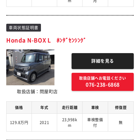
m
月
車両状態証明書
Honda N-BOX L ﾎﾝﾀﾞｾﾝｼﾝｸﾞ
詳細を見る
取扱店舗へお電話ください
076-238-6868
取扱店舗：問屋町店
価格
年式
走行距離
車検
修復歴
23,998k
車検整備
129.8万円
2021
無
m
付