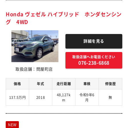
Honda ヴェゼル ハイブリッド ホンダセンシン
グ 4WD
詳細を見る
取扱店舗へお電話ください
076-238-6868
取扱店舗：問屋町店
価格
年式
走行距離
車検
修復歴
48,127k
令和9年6
137.5万円
2018
無
m
月
NEW