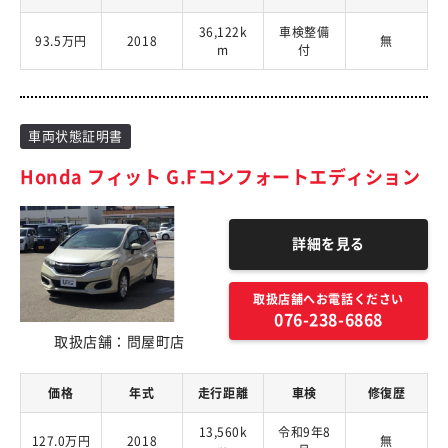
36,122k
車検整備
93.5万円
2018
無
m
付
車両状態証明書
Honda フィット G.Fコンフォートエディション
詳細を見る
取扱店舗へお電話ください
076-238-6868
取扱店舗：問屋町店
価格
年式
走行距離
車検
修復歴
13,560k
令和9年8
127.0万円
2018
無