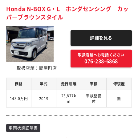
Honda N-BOX G・L ホンダセンシング カッ
パ―ブラウンスタイル
詳細を見る
取扱店舗へお電話ください
076-238-6868
取扱店舗：問屋町店
価格
年式
走行距離
車検
修復歴
23,877k
車検整備
143.0万円
2019
無
m
付
車両状態証明書