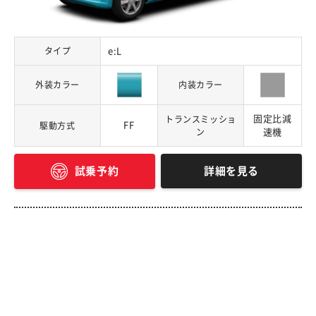
タイプ
e:L
外装カラー
内装カラー
固定比減
トランスミッショ
FF
駆動方式
ン
速機
詳細を見る
試乗予約