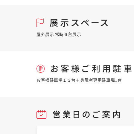
屋外展示 常時６台展示
お客様駐車場１３台＋身障者専用駐車場1台