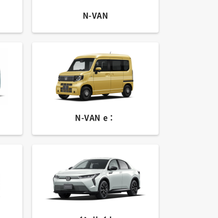
N-VAN
N-VAN e：