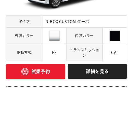
タイプ
N-BOX CUSTOM ターボ
外装カラー
内装カラー
トランスミッショ
FF
CVT
駆動方式
ン
詳細を見る
試乗予約