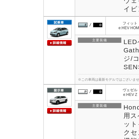
ウェ
イビ
フィット
e:HEV HO
主要装備
LED
Ga
ジ/
SEN
※この車両は最新モデルではございま
ヴェゼル
e:HEV Z
主要装備
Hon
用ス
ット
クセ