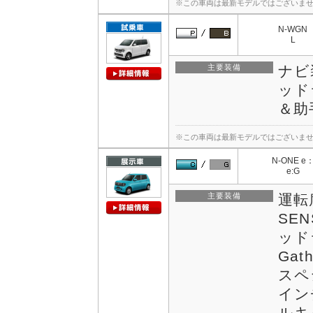
※この車両は最新モデルではございま
N-WGN
L
主要装備
ナビ
ッド
＆助
※この車両は最新モデルではございま
N-ONE e
e:G
主要装備
運転
SEN
ッドラ
Ga
スペ
イン
ルキ