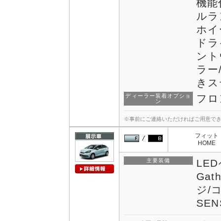
機能
ルラ
ホイ
ドラ
ント
ラー
きス
ディーラー装着オプショ
フロ
ン
※事前にご連絡いただければご用意で
フィット
HOME
主要装備
LED
Ga
ジ/
SEN