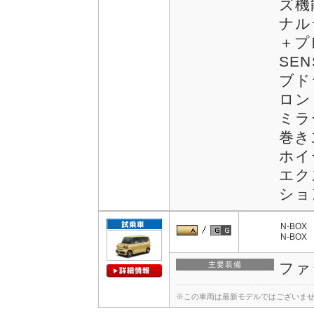
ズ機
ナル
＋プ
SE
ブド
ロン
ミラ
巻き
ホイ
エク
ショ
N-BOX
N-BOX
主要装備
ファ
※この車両は最新モデルではございま