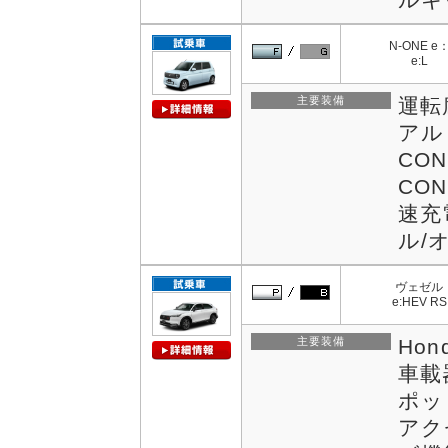
N-ONE e
e:L
主要装備
運転
アルミ
CO
CO
速充
ル/
ヴェゼル
e:HEV RS
主要装備
Hon
車載
ポッ
アク