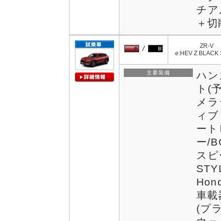
チア
＋切
ZR-V
e:HEV Z BLACK
主要装備
ハン
ト(
メラ
ィブ
ート
ー/
スピ
STY
Hon
車載
(プ