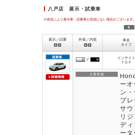
八戸店 展示・試乗車
※状況により展示車・試乗車が店頭にない場合がございます
展示／試乗
外装／内装
車名
タイプ
インサイ
ＴＯＰ
主要装備
Hon
ーオ
ン・
プレ
サウ
リジ
ディ
ータ