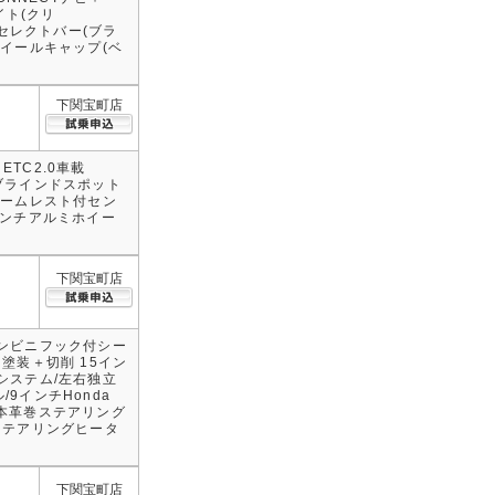
イト(クリ
きセレクトバー(ブラ
ホイールキャップ(ベ
下関宝町店
ETC2.0車載
ム/ブラインドスポット
アームレスト付セン
インチアルミホイー
下関宝町店
コンビニフック付シー
塗装＋切削 15イン
システム/左右独立
9インチHonda
ト/本革巻ステアリング
ステアリングヒータ
下関宝町店