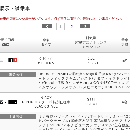
展示・試乗車
乗車が店頭にない場合がございます。必ず事前に電話でご確認の上、ご来店ください。
1
2
排気量
外装／内装
車名
乗車
駆動方式／トランス
タイプ
定員
ミッション
シビック
2.0L
5名
e:HEV RS
FF/e-CVT
Honda SENSING/運転席8Way/助手席4Wayパ
主要装備
＋トラフィックジャムアシスト/アダプティブドライ
ム/Google搭載 9インチHonda CONNECTディス
アムサウンドシステム(12スピーカー)/Honda S＋ S
N-BOX
0.66L
N-BOX JOY ターボ 特別仕様車
4名
FF/CVT
BLACK STYLE
リア右側パワースライドドア/オートリトラミラー/
主要装備
トバックテーブル(運転席＆助手席)/本革巻ステアリ
シフト/2tone/マルチビューカメラシステム/左右独
ームレスト/メッキホイールリング/9インチHonda C