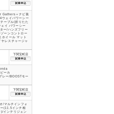
r Gathers＋ナビ装
付4ウェイパワーシー
ーテーブル(折りたた
ウェイ パワーシー
ター/ハンズフリー
ルゾーンコントロー
ミホイール マット
イヤレスチャージャ
下関宝町店
nda
スピーカ
スプレー/BOOSTモー
下関宝町店
ディオ/マルチインフォ
(11.5インチ相
ー)/インテリジェン