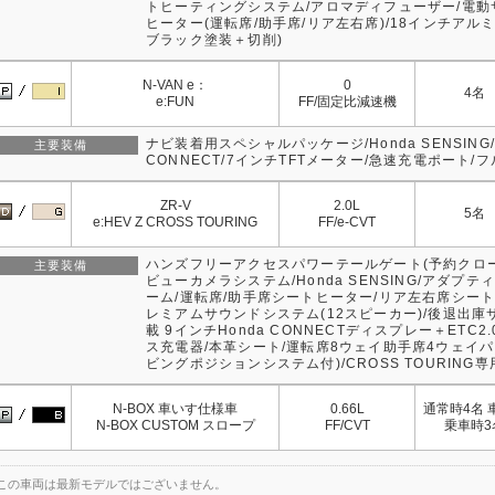
トヒーティングシステム/アロマディフューザー/電動
ヒーター(運転席/助手席/リア左右席)/18インチアル
ブラック塗装＋切削)
N-VAN e：
0
4名
e:FUN
FF/固定比減速機
ナビ装着用スペシャルパッケージ/Honda SENSING/
主要装備
CONNECT/7インチTFTメーター/急速充電ポート/
ZR-V
2.0L
5名
e:HEV Z CROSS TOURING
FF/e-CVT
ハンズフリーアクセスパワーテールゲート(予約クロー
主要装備
ビューカメラシステム/Honda SENSING/アダプ
ーム/運転席/助手席シートヒーター/リア左右席シート
レミアムサウンドシステム(12スピーカー)/後退出庫サポ
載 9インチHonda CONNECTディスプレー＋ETC
ス充電器/本革シート/運転席8ウェイ助手席4ウェイ
ビングポジションシステム付)/CROSS TOURING
N-BOX 車いす仕様車
0.66L
通常時4名 
N-BOX CUSTOM スロープ
FF/CVT
乗車時3
この車両は最新モデルではございません。