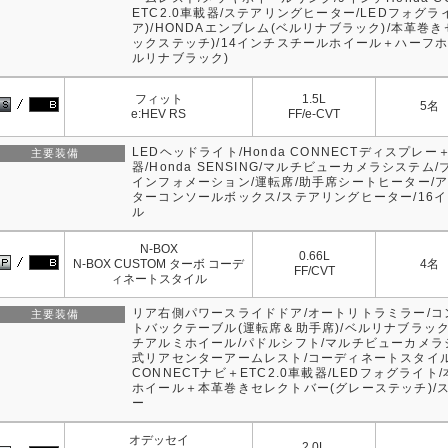
ETC2.0車載器/ステアリングヒーター/LEDフォグラ
ア)/HONDAエンブレム(ベルリナブラック)/本革巻
ックステッチ)/14インチスチールホイール＋ハーフ
ルリナブラック)
フィット
1.5L
5名
e:HEV RS
FF/e-CVT
LEDヘッドライト/Honda CONNECTディスプレー＋
主要装備
器/Honda SENSING/マルチビューカメラシステ
インフォメーション/運転席/助手席シートヒーター/
ターコンソールボックス/ステアリングヒーター/16
ル
N-BOX
0.66L
N-BOX CUSTOM ターボ コーデ
4名
FF/CVT
ィネートスタイル
リア右側パワースライドドア/オートリトラミラー/
主要装備
トバックテーブル(運転席＆助手席)/ベルリナブラック
チアルミホイール/パドルシフト/マルチビューカメラ
式リアセンターアームレスト/コーディネートスタイル/
CONNECTナビ＋ETC2.0車載器/LEDフォグライ
ホイール＋本革巻きセレクトバー(グレーステッチ)/
ー
オデッセイ
2.0L