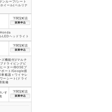
サンルーフ/シート
ミホイール(ベルリナ
下関宝町店
Honda
フルLEDヘッドライト
下関宝町店
ズ機能付)/マルチ
ティブドライビングビ
ヒーター/BOSEプ
ート/Google搭
2.0車載器＋ワイヤレ
パワーシート(ドライ
専用装備
下関宝町店
車いす
名