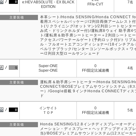
e:HEV ABSOLUTE・EX BLACK
7名
FF/e-CVT
EDITION
本革シート/Honda SENSING/Honda CONNECT fo
主要装備
着用スペシャルパッケージ/2列目両側アームレスト
ト(リクライニング/オットマン)/2列目シートセンタ
み式・ドリンクホルダー付)/運転席8ウェイ 助手席4
ト/運転席＆助手席シートヒーター＋2列目シートヒー
アクセスパワーテールゲート(予約ロック付)/トリプ
ル・フルオートエアコンディショナー/18インチアル
ベルリナブラック/センターコンソールボックス＋ワ
ー/2列目大型ロールサンシェード
Super-ONE
0
4名
Super-ONE
FF/固定比減速機
運転席＆助手席シートヒーター/Honda SENSING/Ho
主要装備
CONNECT/BOSEプレミアムサウンドシステム（8
ー）/Google搭載 9インチHonda CONNECTディ
ド
インサイト
0
5名
ＴＯＰ
FF/固定比減速機
Honda SENSING/12.8インチディスプレーオー
主要装備
メーション・ディスプレー＋ヘッドアップディスプレー
当)/BOSEプレミアムサウンドシステム(12スピーカ