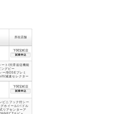
所在店舗
下関宝町店
ワーシート/渋滞追従機能
ビングビー
プレー/BOSEプレミ
hift/減速セレクター
下関宝町店
コンビニフック付シー
ングホイール/パドル
立式リアセンターア
ONNECTナビ＋