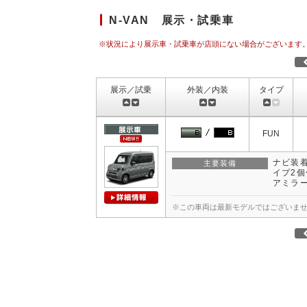
N-VAN 展示・試乗車
※状況により展示車・試乗車が店頭にない場合がございます
展示／試乗
外装／内装
タイプ
FUN
ナビ装着
主要装備
イプ2個
アミラ
※この車両は最新モデルではございま