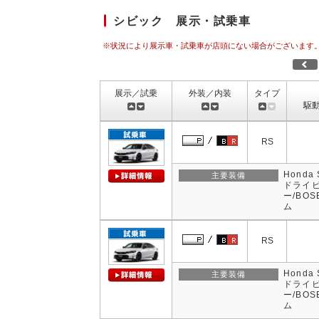
シビック 展示・試乗車
※状況により展示車・試乗車が店頭にない場合がございます
展示／試乗
外装／内装
タイプ
駆
RS
Hond
主要装備
ドライビ
ー/BO
ム
RS
Hond
主要装備
ドライビ
ー/BO
ム