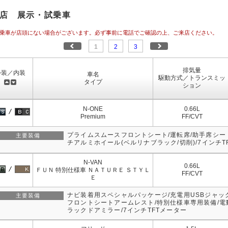
店 展示・試乗車
乗車が店頭にない場合がございます。必ず事前に電話でご確認の上、ご来店ください。
1
2
3
排気量
外装／内装
車名
駆動方式／トランスミッ
タイプ
ション
N-ONE
0.66L
Premium
FF/CVT
プライムスムースフロントシート/運転席/助手席シート
主要装備
チアルミホイール(ベルリナブラック/切削)/7インチT
N-VAN
0.66L
ＦＵＮ 特別仕様車 ＮＡＴＵＲＥ ＳＴＹＬ
FF/CVT
Ｅ
ナビ装着用スペシャルパッケージ/充電用USBジャック(T
主要装備
フロントシートアームレスト/特別仕様車専用装備/
ラックドアミラー/7インチTFTメーター