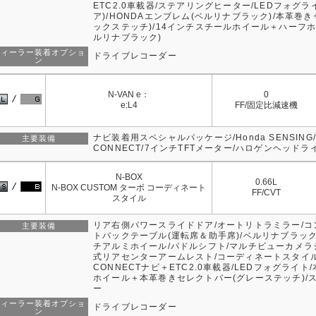
ETC2.0車載器/ステアリングヒーター/LEDフォグラ
ア)/HONDAエンブレム(ベルリナブラック)/本革巻
ックステッチ)/14インチスチールホイール＋ハーフ
ルリナブラック)
ディーラー装着オプショ
ドライブレコーダー
ン
N-VAN e：
0
e:L4
FF/固定比減速機
ナビ装着用スペシャルパッケージ/Honda SENSING/
主要装備
CONNECT/7インチTFTメーター/ハロゲンヘッド
N-BOX
0.66L
N-BOX CUSTOM ターボ コーディネート
FF/CVT
スタイル
リア右側パワースライドドア/オートリトラミラー/
主要装備
トバックテーブル(運転席＆助手席)/ベルリナブラック
チアルミホイール/パドルシフト/マルチビューカメラ
式リアセンターアームレスト/コーディネートスタイル/
CONNECTナビ＋ETC2.0車載器/LEDフォグライ
ホイール＋本革巻きセレクトバー(グレーステッチ)/
ー
ディーラー装着オプショ
ドライブレコーダー
ン