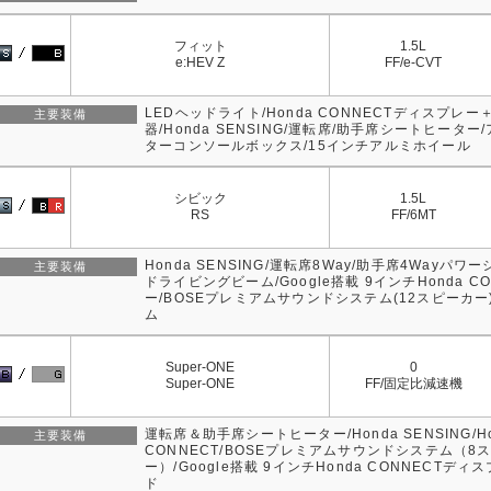
フィット
1.5L
e:HEV Z
FF/e-CVT
LEDヘッドライト/Honda CONNECTディスプレー＋
主要装備
器/Honda SENSING/運転席/助手席シートヒータ
ターコンソールボックス/15インチアルミホイール
シビック
1.5L
RS
FF/6MT
Honda SENSING/運転席8Way/助手席4Wayパ
主要装備
ドライビングビーム/Google搭載 9インチHonda C
ー/BOSEプレミアムサウンドシステム(12スピーカー
ム
Super-ONE
0
Super-ONE
FF/固定比減速機
運転席＆助手席シートヒーター/Honda SENSING/Ho
主要装備
CONNECT/BOSEプレミアムサウンドシステム（8
ー）/Google搭載 9インチHonda CONNECTディ
ド