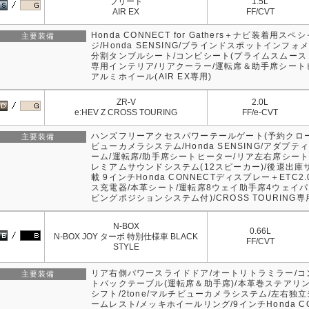
フリード
1.5L
AIR EX
FF/CVT
Honda CONNECT for Gathers＋ナビ装着用ス
主要装備
ジ/Honda SENSING/ブラインドスポットインフォメ
分割タンブルシート/コンビシート(プライムスムース
専用インテリア/リアクーラー/運転席＆助手席シートヒ
アルミホイール(AIR EX専用)
ZR-V
2.0L
e:HEV Z CROSS TOURING
FF/e-CVT
ハンズフリーアクセスパワーテールゲート(予約クロー
主要装備
ビューカメラシステム/Honda SENSING/アダプ
ーム/運転席/助手席シートヒーター/リア左右席シート
レミアムサウンドシステム(12スピーカー)/後退出庫サポ
載 9インチHonda CONNECTディスプレー＋ETC
ス充電器/本革シート/運転席8ウェイ助手席4ウェイ
ビングポジションシステム付)/CROSS TOURING
N-BOX
0.66L
N-BOX JOY ターボ 特別仕様車 BLACK
FF/CVT
STYLE
リア右側パワースライドドア/オートリトラミラー/
主要装備
トバックテーブル(運転席＆助手席)/本革巻ステアリ
シフト/2tone/マルチビューカメラシステム/左右独
ームレスト/メッキホイールリング/9インチHonda C