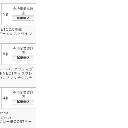
今治産業道路
店
5名
ETC2.0車載
ー/アームレスト付セン
今治産業道路
店
5名
ワーシート/アダプティブ
ONNECTディスプレ
)/レブマッチシステ
今治産業道路
店
4名
nda
スピーカ
スプレー/BOOSTモー