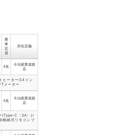
乗
車
所在店舗
定
員
今治産業道路
4名
店
ヒーター/14イン
FTメーター
今治産業道路
4名
店
ype-C〈3A〉)/
電動格納式リモコンブ