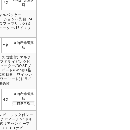
今治産業道路
7名
店
ペシャルパッケー
ーション/2列目6:4
Ｘファブリック)＆
ーター/15インチ
今治産業道路
5名
店
ズ機能付)/マルチ
ティブドライビングビ
ヒーター/BOSEプ
ート/Google搭
2.0車載器＋ワイヤレ
パワーシート(ドライ
専用装備
今治産業道路
店
4名
コンビニフック付シー
ングホイール/パドル
立式リアセンターア
ONNECTナビ＋