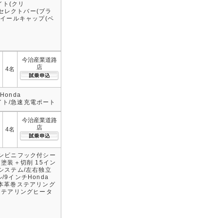
イト(クリ
きセレクトバー(ブラ
ホイールキャップ(ベ
今治産業道路
店
4名
Honda
ライト/急速充電ポート
今治産業道路
店
4名
コンビニフック付シー
塗装＋切削 15イン
システム/左右独立
9インチHonda
ト/本革巻ステアリング
ステアリングヒータ