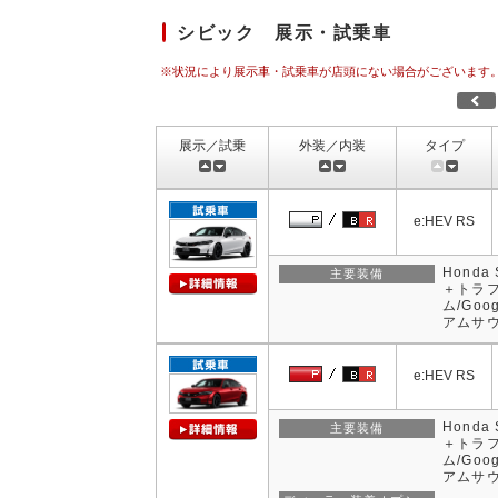
シビック 展示・試乗車
※状況により展示車・試乗車が店頭にない場合がございます
展示／試乗
外装／内装
タイプ
e:HEV RS
Hond
主要装備
＋トラ
ム/Goo
アムサウ
e:HEV RS
Hond
主要装備
＋トラ
ム/Goo
アムサウ