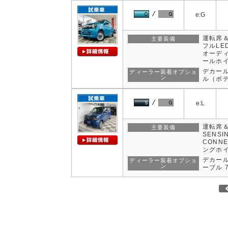
e:G
運転席＆助
主要装備
フルLED
オーディ
ールホ
デカール
ディーラー装着オプショ
ン
ル（ボ
e:L
運転席＆
主要装備
SENSI
CONN
ングホ
デカール
ディーラー装着オプショ
ン
ーブル 