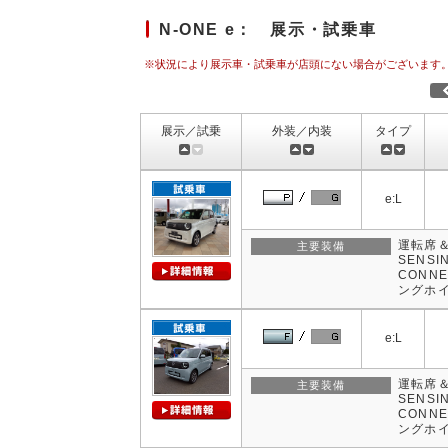
N-ONE e： 展示・試乗車
※状況により展示車・試乗車が店頭にない場合がございます
展示／試乗
外装／内装
タイプ
e:L
運転席＆
主要装備
SENSI
CONN
ングホ
e:L
運転席＆
主要装備
SENSI
CONN
ングホ