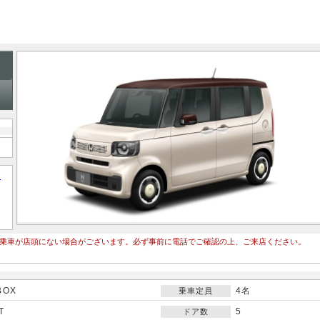
て
乗車が店頭にない場合がございます。必ず事前に電話でご確認の上、ご来店ください。
BOX
4名
乗車定員
T
5
ドア数