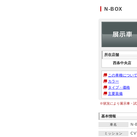
N-BOX
所在店舗
西条中央店
この車種につい
カラー
タイプ・価格
主要装備
※状況により展示車・試
基本情報
N-
車名
CV
ミッション