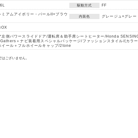
66L
FF
駆動方式
レミアムアイボリー・パールII×ブラウ
グレージュ×グレー
内装色
BOX
ア左側パワースライドドア/運転席＆助手席シートヒーター/Honda SENSING/H
or Gathers＋ナビ装着用スペシャルパッケージ/ファッションスタイル/(カラ
ホイール＋フルホイールキャップ/2tone
ではございません。