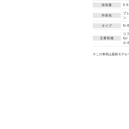
0.
排気量
プ
外装色
ン
N-
タイプ
リ
主要装備
f
ル
※この車両は最新モデル