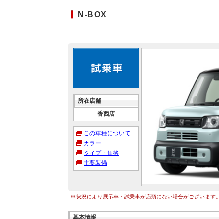
N-BOX
所在店舗
香西店
この車種について
カラー
タイプ・価格
主要装備
※状況により展示車・試乗車が店頭にない場合がございます
基本情報