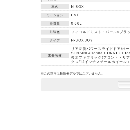
N-BOX
車名
CVT
ミッション
0.66L
排気量
フィヨルドミスト・パール×ブラ
外装色
N-BOX JOY
タイプ
リア左側パワースライドドア/オー
SENSING/Honda CONNECT
主要装備
撥水ファブリック(フロント・リア
クス/14インチスチールホイール
※この車両は最新モデルではございません。