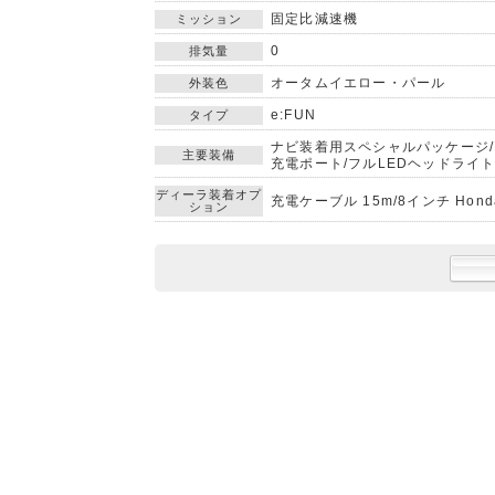
固定比減速機
ミッション
0
排気量
オータムイエロー・パール
外装色
e:FUN
タイプ
ナビ装着用スペシャルパッケージ/Hon
主要装備
充電ポート/フルLEDヘッドライ
ディーラ装着オプ
充電ケーブル 15m/8インチ Hond
ション