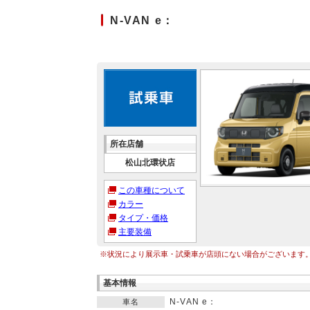
N-VAN e：
所在店舗
松山北環状店
この車種について
カラー
タイプ・価格
主要装備
※状況により展示車・試乗車が店頭にない場合がございます
基本情報
N-VAN e：
車名