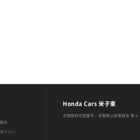
Honda Cars 米子東
古物商許可証番号：鳥取県公安委員会 第２
組み
ポリシー