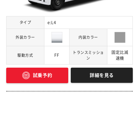
タイプ
e:L4
外装カラー
内装カラー
固定比減
トランスミッショ
FF
駆動方式
ン
速機
詳細を見る
試乗予約