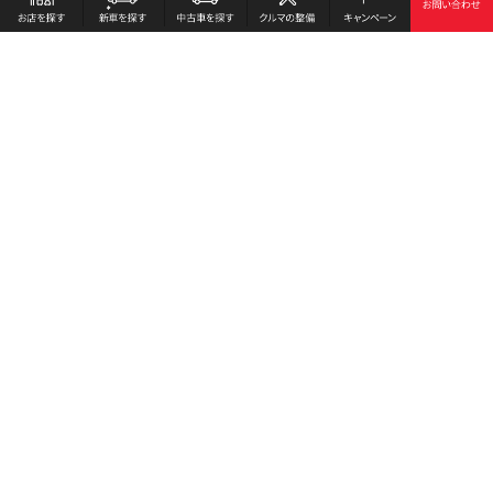
情報セキュリティに関する基本方針
FD宣言（Fiduciary Duty 宣言）
お客様本位の保険業務運営方針