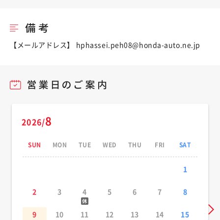
【メールアドレス】 hphassei.peh08@honda-auto.ne.jp
8
2026/
SUN
MON
TUE
WED
THU
FRI
SAT
1
2
3
4
5
6
7
8
9
10
11
12
13
14
15