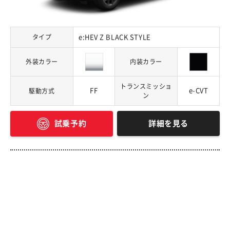
タイプ
e:HEV Z BLACK STYLE
外装カラー
内装カラー
トランスミッショ
FF
e-CVT
駆動方式
ン
詳細を見る
試乗予約