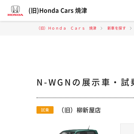
(旧)Honda Cars 焼津
（旧）Ｈｏｎｄａ Ｃａｒｓ 焼津
新車を探す
N-WGNの展示車・試
（旧）柳新屋店
試乗