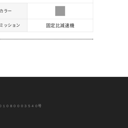
カラー
ミッション
固定比減速機
０１０８０００３５４０号