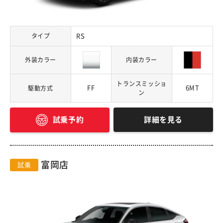
タイプ
RS
外装カラー
内装カラー
トランスミッショ
FF
6MT
駆動方式
ン
詳細を見る
試乗予約
富岡店
試乗