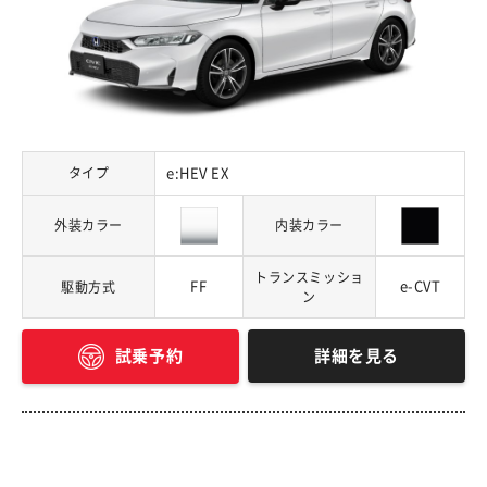
タイプ
e:HEV EX
外装カラー
内装カラー
トランスミッショ
FF
e-CVT
駆動方式
ン
詳細を見る
試乗予約