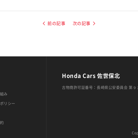
前の記事
次の記事
Honda Cars 佐世保北
古物商許可証番号：長崎県公安委員会 第９
組み
ポリシー
約
Cop