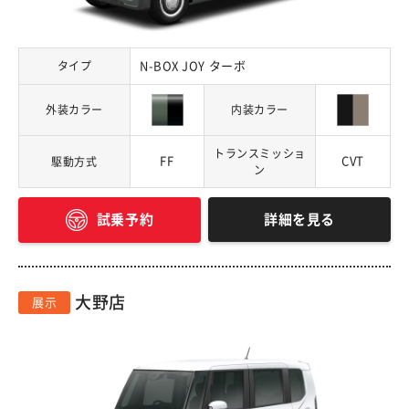
タイプ
N-BOX JOY ターボ
外装カラー
内装カラー
トランスミッショ
FF
CVT
駆動方式
ン
詳細を見る
試乗予約
大野店
展示