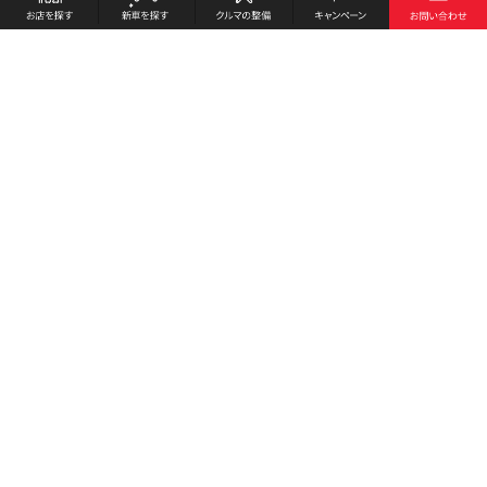
お店を探す
採用情報
新車を探す
会社概要
クルマの整備
環境への取り組み
キャンペーン
プライバシーポリシー
各種リンク
サイト利用規約
お問い合わせ
Honda Cars 佐世保北