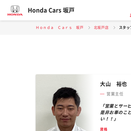
Honda Cars 坂戸
Ｈｏｎｄａ Ｃａｒｓ 坂戸
北坂戸店
スタッ
大山 裕也
営業主任
「営業とサー
是非お車のこ
い！！」
資格