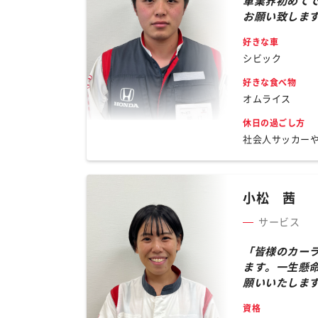
車業界初めて
お願い致しま
好きな車
シビック
好きな食べ物
オムライス
休日の過ごし方
社会人サッカー
小松 茜
サービス
「皆様のカー
ます。一生懸
願いいたしま
資格