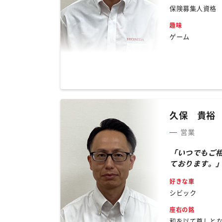
保険募集人資格
趣味
ゲーム
久保 貴裕
営業
「いつでもご
ております。
好きな車
シビック
座右の銘
和を以て尊しと