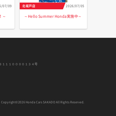
6/07/09
北坂戸店
2026/07/05
！～
～Hello Summer Honda実施中～
３１１１００００１３４号
Copyright©2026 Honda Cars SAKADO All Rights Reserved.