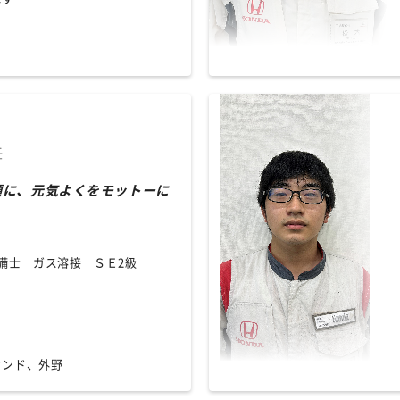
任
顔に、元気よくをモットーに
」
備士 ガス溶接 ＳＥ2級
カンド、外野