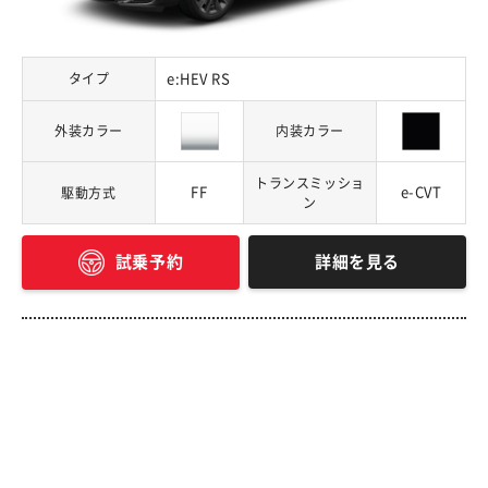
タイプ
e:HEV RS
外装カラー
内装カラー
トランスミッショ
FF
e-CVT
駆動方式
ン
詳細を見る
試乗予約