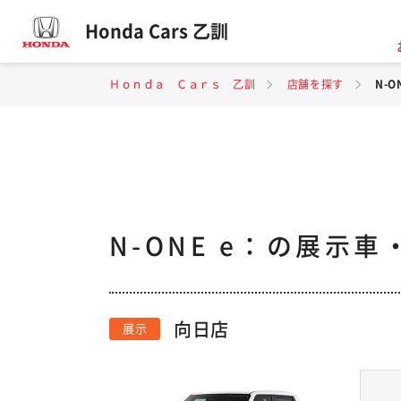
Honda Cars 乙訓
Ｈｏｎｄａ Ｃａｒｓ 乙訓
店舗を探す
N-
N-ONE e：の展示
向日店
展示