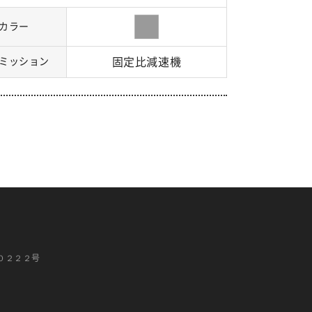
カラー
ミッション
固定比減速機
０２２２号