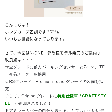
こんにちは！
ホンダカーズ乙訓です(^▽^)/
いつもお世話になっております。
さて、今回は
N-ONE一部改良モデル発売
のご案内♪
改良点は・・・
☆
全グレードに前方パーキングセンサーと7インチ TF
T 液晶メーターを採用
☆RSグレード、Premium Tourerグレードの装備を拡
充
そして、Originalグレードに
特別仕様車「CRAFT STY
LE」
が追加されました！！
ドアミラーカバーの白色が映える、とてもかわいいデ