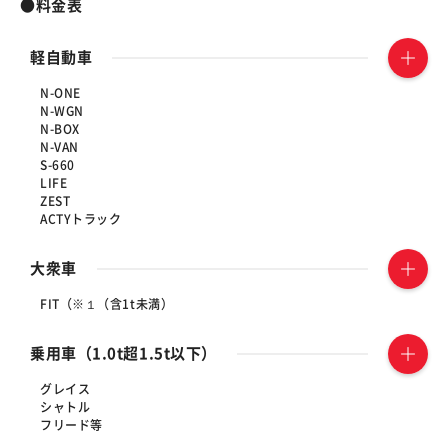
●料金表
軽自動車
N-ONE
N-WGN
N-BOX
N-VAN
S-660
LIFE
ZEST
ACTYトラック
大衆車
FIT（※１（含1t未満）
乗用車（1.0t超1.5t以下）
グレイス
シャトル
フリード等