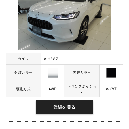
タイプ
e:HEV Z
外装カラー
内装カラー
トランスミッショ
4WD
e-CVT
駆動方式
ン
詳細を見る