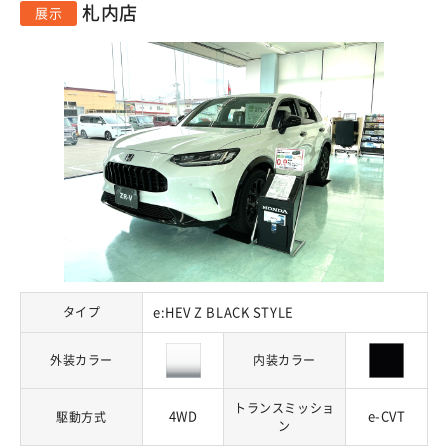
札内店
展示
タイプ
e:HEV Z BLACK STYLE
外装カラー
内装カラー
トランスミッショ
4WD
e-CVT
駆動方式
ン