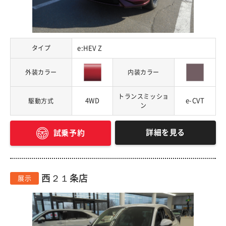
タイプ
e:HEV Z
外装カラー
内装カラー
トランスミッショ
4WD
e-CVT
駆動方式
ン
詳細を見る
試乗予約
西２１条店
展示