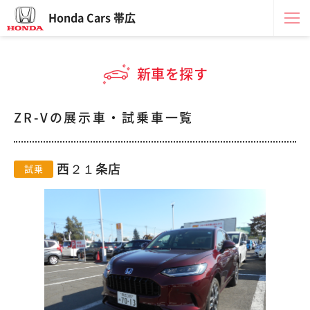
Honda Cars 帯広
新車を探す
ZR-Vの展示車・試乗車一覧
西２１条店
試乗