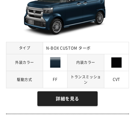
タイプ
N-BOX CUSTOM ターボ
外装カラー
内装カラー
トランスミッショ
FF
CVT
駆動方式
ン
詳細を見る