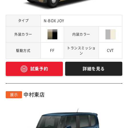
タイプ
N-BOX JOY
外装カラー
内装カラー
トランスミッショ
FF
CVT
駆動方式
ン
詳細を見る
試乗予約
中村東店
展示