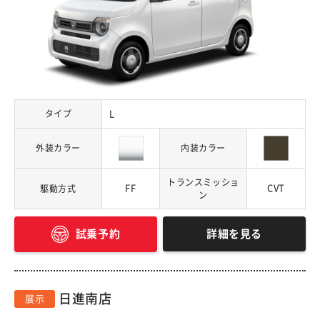
タイプ
L
外装カラー
内装カラー
トランスミッショ
FF
CVT
駆動方式
ン
詳細を見る
試乗予約
日進南店
展示