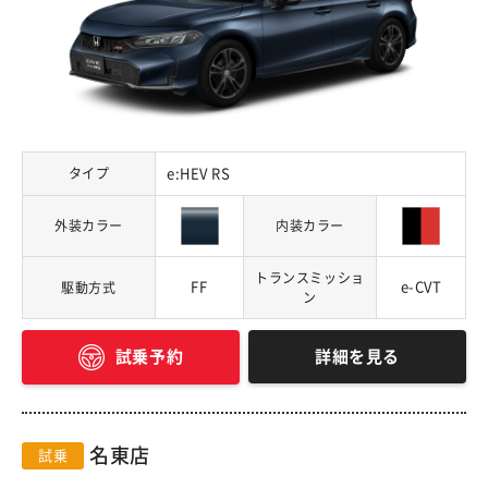
タイプ
e:HEV RS
外装カラー
内装カラー
トランスミッショ
FF
e-CVT
駆動方式
ン
詳細を見る
試乗予約
名東店
試乗