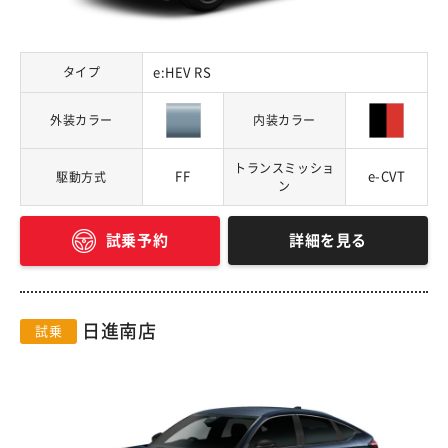
タイプ
e:HEV RS
外装カラー
内装カラー
トランスミッショ
FF
e-CVT
駆動方式
ン
詳細を見る
試乗予約
日進南店
試乗