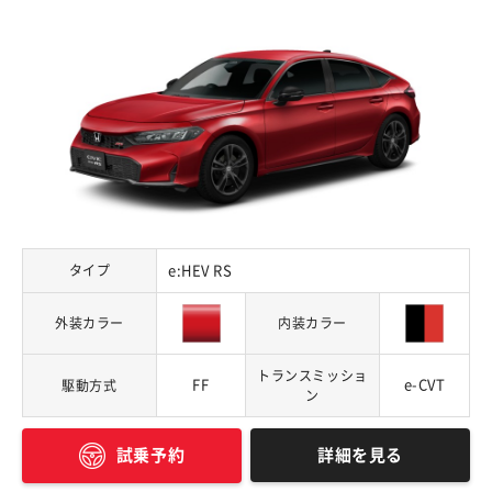
タイプ
e:HEV RS
外装カラー
内装カラー
トランスミッショ
FF
e-CVT
駆動方式
ン
詳細を見る
試乗予約