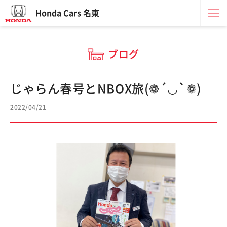
Honda Cars 名東
ブログ
じゃらん春号とNBOX旅(❁´◡`❁)
2022/04/21