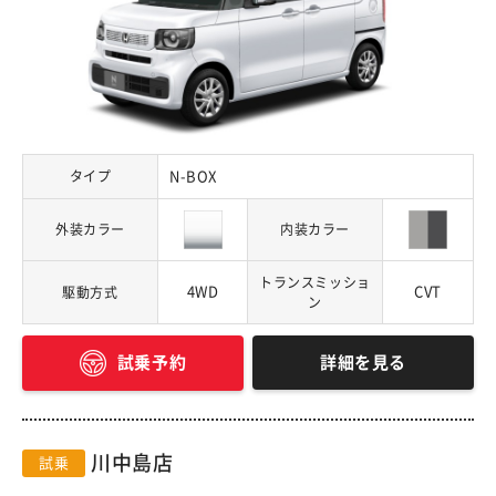
タイプ
N-BOX
外装カラー
内装カラー
トランスミッショ
4WD
CVT
駆動方式
ン
詳細を見る
試乗予約
川中島店
試乗