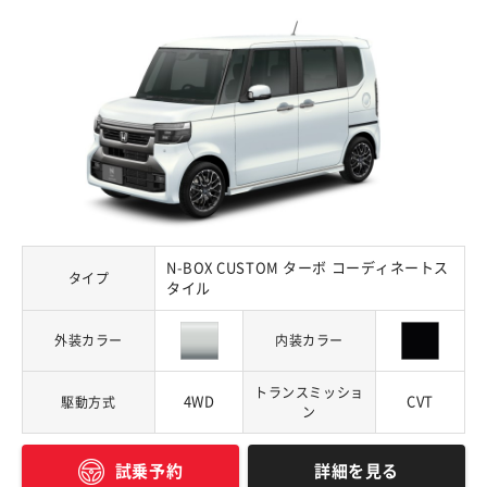
N-BOX CUSTOM ターボ コーディネートス
タイプ
タイル
外装カラー
内装カラー
トランスミッショ
4WD
CVT
駆動方式
ン
詳細を見る
試乗予約