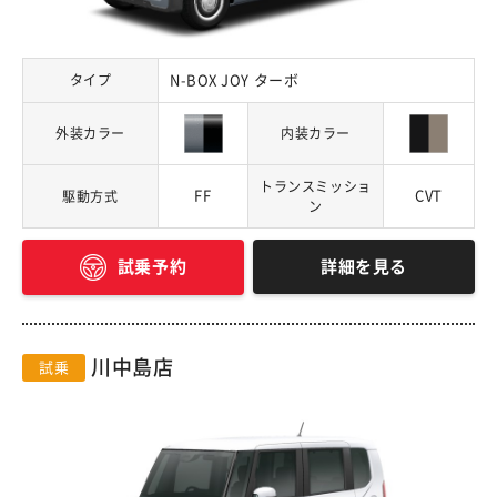
タイプ
N-BOX JOY ターボ
外装カラー
内装カラー
トランスミッショ
FF
CVT
駆動方式
ン
詳細を見る
試乗予約
川中島店
試乗